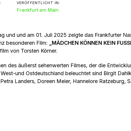
:
VERÖFFENTLICHT IN:
Frankfurt am Main
ag und und am 01. Juli 2025 zeigte das Frankfurter Nax
nz besonderen Film:
„MÄDCHEN KÖNNEN KEIN FUSSB
ilm von Torsten Körner.
nen des äußerst sehenwerten Filmes, der die Entwickl
 West-und Ostdeutschland beleuchtet sind Birgit Dahlk
, Petra Landers, Doreen Meier, Hannelore Ratzeburg, S
 Heidi Vater und Bärbel Wohlleben.
m von Torsten Körner erzählt mit emotionalen Intervi
riginal-Filmausschnitten von den Pionierinnen des Fra
n trotzten und ihr Spiel machten, von starkem weibl
 auf dem Rasen.