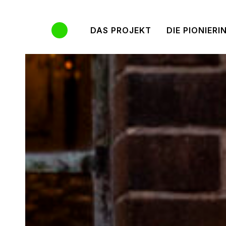
Links
Zur
überspringen
primären
DAS PROJEKT
DIE PIONIERI
Navigation
springen
Zum
Inhalt
springen