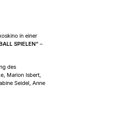
oskino in einer
ALL SPIELEN“
–
ung des
e, Marion Isbert,
abine Seidel, Anne
ews und
uenfußballs, die
ichen Empowerment