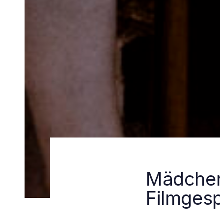
Mädchen 
Filmgesp
Beitragsn