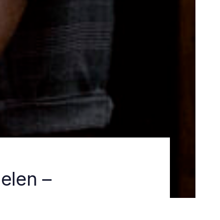
elen –