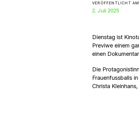
VERÖFFENTLICHT AM
2. Juli 2025
Dienstag ist Kinot
Previwe einem ga
einen Dokumentarf
Die Protagonistin
Frauenfussballs in
Christa Kleinhans
Trabant-Haarbach,
Der Dokumentarfil
beeindruckenden O
allen Widerstände
und Emanzipation