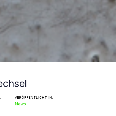
echsel
avigation
:
VERÖFFENTLICHT IN:
News