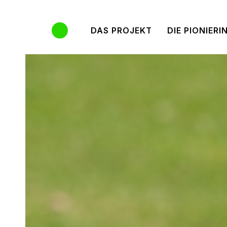
Links
Zur
überspringen
primären
DAS PROJEKT
DIE PIONIERI
Navigation
springen
Zum
Inhalt
springen